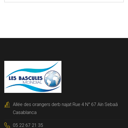
Allée des orangers derb najat Rue 4 N° 67 Aïn Sebaâ
Casablanca
05 22 67 21 35